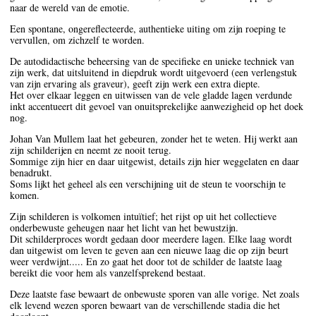
naar de wereld van de emotie.
Een spontane, ongereflecteerde, authentieke uiting om zijn roeping te
vervullen, om zichzelf te worden.
De autodidactische beheersing van de specifieke en unieke techniek van
zijn werk, dat uitsluitend in diepdruk wordt uitgevoerd (een verlengstuk
van zijn ervaring als graveur), geeft zijn werk een extra diepte.
Het over elkaar leggen en uitwissen van de vele gladde lagen verdunde
inkt accentueert dit gevoel van onuitsprekelijke aanwezigheid op het doek
nog.
Johan Van Mullem laat het gebeuren, zonder het te weten. Hij werkt aan
zijn schilderijen en neemt ze nooit terug.
Sommige zijn hier en daar uitgewist, details zijn hier weggelaten en daar
benadrukt.
Soms lijkt het geheel als een verschijning uit de steun te voorschijn te
komen.
Zijn schilderen is volkomen intuïtief; het rijst op uit het collectieve
onderbewuste geheugen naar het licht van het bewustzijn.
Dit schilderproces wordt gedaan door meerdere lagen. Elke laag wordt
dan uitgewist om leven te geven aan een nieuwe laag die op zijn beurt
weer verdwijnt..... En zo gaat het door tot de schilder de laatste laag
bereikt die voor hem als vanzelfsprekend bestaat.
Deze laatste fase bewaart de onbewuste sporen van alle vorige. Net zoals
elk levend wezen sporen bewaart van de verschillende stadia die het