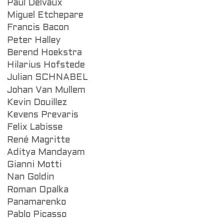
Paul Delvaux
Miguel Etchepare
Francis Bacon
Peter Halley
Berend Hoekstra
Hilarius Hofstede
Julian SCHNABEL
Johan Van Mullem
Kevin Douillez
Kevens Prevaris
Felix Labisse
René Magritte
Aditya Mandayam
Gianni Motti
Nan Goldin
Roman Opalka
Panamarenko
Pablo Picasso