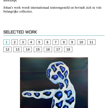
doorloopt.
Johan's werk wordt internationaal tentoongesteld en bevindt zich in vele
belangrijke collecties.
SELECTED WORK
1
2
3
4
5
6
7
8
9
10
11
12
13
14
15
16
17
18