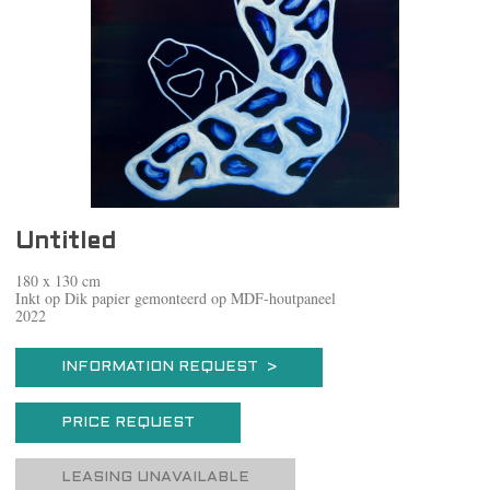
Untitled
180 x 130 cm
Inkt op Dik papier gemonteerd op MDF-houtpaneel
2022
INFORMATION REQUEST >
PRICE REQUEST
LEASING UNAVAILABLE