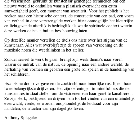
die verschijnen, gebruikt de kunstenaar gemengde technieken om een
nieuwe wereld te onthullen waarin plastisch evenwicht een extra
aanwezigheid geeft, een moment van sereniteit. Voor het publiek is het
zoeken naar een historische context, de constructie van een pad, een vorm
van verhaal in deze verstrengelde werken bijna onmogelijk; het kleurrijke
en lichtgevende uiterlijk is bedrieglijk als we de spirituele context waarin
deze werken ontstaan buiten beschouwing laten.
Op dezelfde manier vertellen de titels ons niets over het stigma van de
kunstenaar. Alles wat overblijft zijn de sporen van verzoening en de
muzikale noten die weerklinken in het atelier.
Zonder serieel te werk te gaan, brengt zijn werk thema's naar voren
waarin de indruk van de natuur, de opening naar een andere wereld, de
herhaling van vormen en gebaren een grote rol spelen in de handeling van
het schilderen.
Escapisme door overgave en de zoektocht naar innerlijke rust lijken haar
twee belangrijkste drijfveren. Het zijn oefeningen in mindfulness die de
kunstenares in staat stellen om de visioenen van haar geest te kanaliseren.
Ze zijn sterk, beklijvend en drijven hem tot het vinden van een uiteindelijk
evenwicht, vrede; ze worden onophoudelijk de leidraad voor zijn
handelen, de rituelen van zijn dagelijks leven.
Anthony Spiegeler