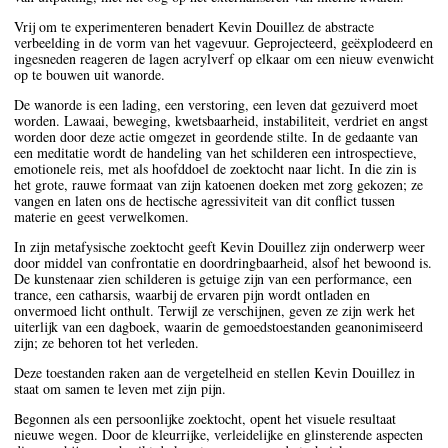
Vrij om te experimenteren benadert Kevin Douillez de abstracte
verbeelding in de vorm van het vagevuur. Geprojecteerd, geëxplodeerd en
ingesneden reageren de lagen acrylverf op elkaar om een nieuw evenwicht
op te bouwen uit wanorde.
De wanorde is een lading, een verstoring, een leven dat gezuiverd moet
worden. Lawaai, beweging, kwetsbaarheid, instabiliteit, verdriet en angst
worden door deze actie omgezet in geordende stilte. In de gedaante van
een meditatie wordt de handeling van het schilderen een introspectieve,
emotionele reis, met als hoofddoel de zoektocht naar licht. In die zin is
het grote, rauwe formaat van zijn katoenen doeken met zorg gekozen; ze
vangen en laten ons de hectische agressiviteit van dit conflict tussen
materie en geest verwelkomen.
In zijn metafysische zoektocht geeft Kevin Douillez zijn onderwerp weer
door middel van confrontatie en doordringbaarheid, alsof het bewoond is.
De kunstenaar zien schilderen is getuige zijn van een performance, een
trance, een catharsis, waarbij de ervaren pijn wordt ontladen en
onvermoed licht onthult. Terwijl ze verschijnen, geven ze zijn werk het
uiterlijk van een dagboek, waarin de gemoedstoestanden geanonimiseerd
zijn; ze behoren tot het verleden.
Deze toestanden raken aan de vergetelheid en stellen Kevin Douillez in
staat om samen te leven met zijn pijn.
Begonnen als een persoonlijke zoektocht, opent het visuele resultaat
nieuwe wegen. Door de kleurrijke, verleidelijke en glinsterende aspecten