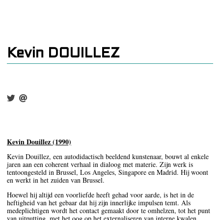
Kevin DOUILLEZ
Kevin Douillez (1990)
Kevin Douillez, een autodidactisch beeldend kunstenaar, bouwt al enkele
jaren aan een coherent verhaal in dialoog met materie. Zijn werk is
tentoongesteld in Brussel, Los Angeles, Singapore en Madrid. Hij woont
en werkt in het zuiden van Brussel.
Hoewel hij altijd een voorliefde heeft gehad voor aarde, is het in de
heftigheid van het gebaar dat hij zijn innerlijke impulsen temt. Als
medeplichtigen wordt het contact gemaakt door te omhelzen, tot het punt
van uitputting, met het oog op het externaliseren van interne kwalen.