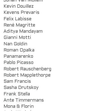
Johan Van Mullem
Kevin Douillez
Kevens Prevaris
Felix Labisse
René Magritte
Aditya Mandayam
Gianni Motti
Nan Goldin
Roman Opalka
Panamarenko
Pablo Picasso
Robert Rauschenberg
Robert Mapplethorpe
Sam Francis
Sasha Drutskoy
Frank Stella
Ante Timmermans
Mona & Florin