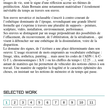
images de vie, sont le signe d'une réflexion accrue ses thèmes de
prédilection. Alain Bornain aime notamment matérialiser l’écoulement
inévitable du temps au travers son œuvre.
Son œuvre novatrice et inclassable s’inscrit à contre-courant de
l’esthétique dominante de l’époque, revendiquant une grande liberté
formelle qui s’exprime à travers une pluralité de supports – peinture,
sculpture, vidéo, installation, environnement, performance.
Ses œuvres se distinguent par un usage prépondérant des possibilités de
l’effacement, du recouvrement, de l’oblitération, de la sérialisation… qui
visent à déboucher sur une esthétique de la dissimulation, voire de la
disparition.
Le domaine des signes, de l’écriture a une place déterminante dans son
oeuvre. L’usage récurrent de mots empruntés au vocabulaire esthétique :
Image, idea, æsthetica, painting… mais aussi les codes de l’ADN ( A-C-
G-T ), chromosomiques ( X-Y ) ou les chiffres du temps ( 12:25 …), sont
autant de matières qui lui permettent de véhiculer des notions chères à son
travail. Une manière de rappeler la fragilité et le caractère éphémère des
choses, en insistant sur les notions de mémoire et de temps qui passe.
SELECTED WORK
1
2
3
4
5
6
7
8
9
10
11