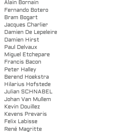
Alain Bornain
Fernando Botero
Bram Bogart
Jacques Charlier
Damien De Lepeleire
Damien Hirst
Paul Delvaux
Miguel Etchepare
Francis Bacon
Peter Halley
Berend Hoekstra
Hilarius Hofstede
Julian SCHNABEL
Johan Van Mullem
Kevin Douillez
Kevens Prevaris
Felix Labisse
René Magritte